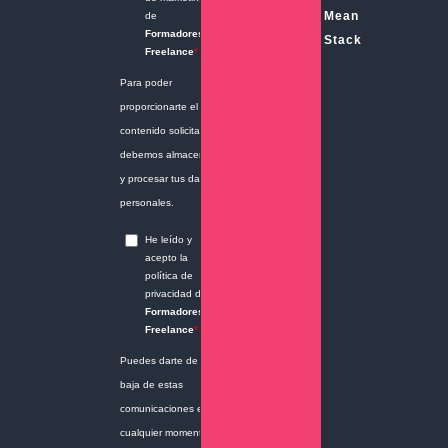
programas de edición de imágenes basados en
Mean
píxeles (como Photoshop), Illustrator utiliza
Stack
gráficos vectoriales. Los gráficos vectoriales se
escalan infinitamente sin perder calidad, lo
que los hace ideales para crear logotipos,
iconos y otros elementos que se utilizan en
diferentes tamaños. Si buscas crear diseños
nítidos, escalables y versátiles, Illustrator te
ofrece las herramientas y la precisión
necesarias para lograr resultados
profesionales.
Adobe Acrobat Pro DC.
Es una aplicación
avanzada de Adobe Creative Cloud que
permite trabajar con archivos PDF. Va más allá
de la simple visualización de PDF que permite
el software gratuito Adobe Acrobat Reader DC,