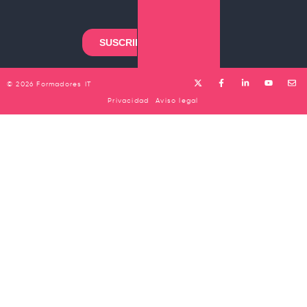
ofreciendo un conjunto completo de
herramientas para crear, editar, convertir, firmar
y administrar archivos PDF de forma
profesional.
© 2026 Formadores IT
Privacidad
Aviso legal