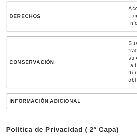
Acc
com
DERECHOS
inf
Sus
tra
su 
CONSERVACIÓN
la 
dur
obl
.
INFORMACIÓN ADICIONAL
Política de Privacidad ( 2ª Capa)