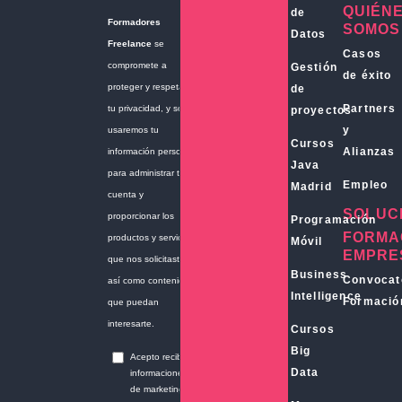
QUIÉN
de
SOMOS
Datos
Casos
Gestión
de éxito
de
Partners
proyectos
y
Cursos
Alianzas
Java
Empleo
Madrid
SOLUC
Programación
FORMA
Móvil
EMPRE
Business
Convocat
Intelligence
Formació
Cursos
Big
Data