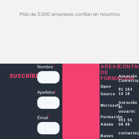
Más de 3.000 empresas confían en nosotros
ÁREAS
CONTA
DE
SUSCRÍBETE
Atención
FORMACIÓN
Comercia
Open
91 163
15 18
Source
Atención
Microsoft
al
usuario:
Formación
951 55
Adobe
08 49
contacto
Bases