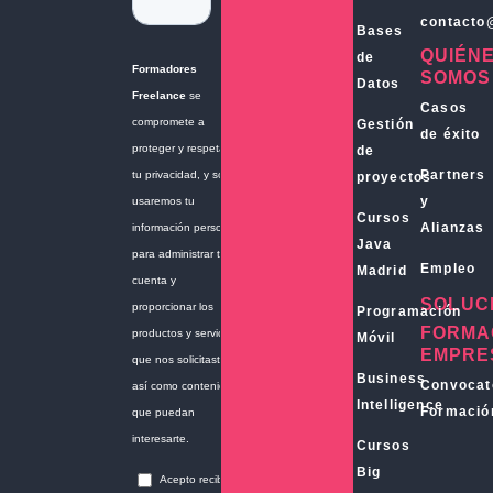
contacto
Bases
QUIÉN
de
SOMOS
Datos
Casos
Gestión
de éxito
de
Partners
proyectos
y
Cursos
Alianzas
Java
Empleo
Madrid
SOLUC
Programación
FORMA
Móvil
EMPRE
Business
Convocat
Intelligence
Formació
Cursos
Big