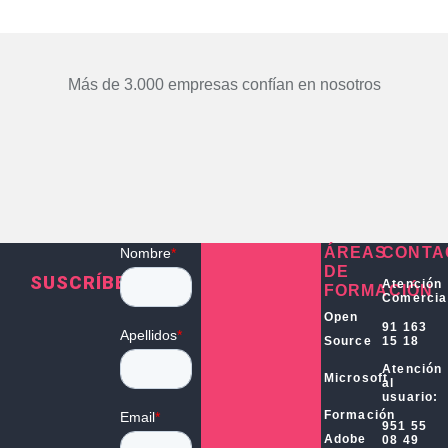
Más de 3.000 empresas confían en nosotros
ÁREAS
CONTA
DE
SUSCRÍBETE
Atención
FORMACIÓN
Comercia
Open
91 163
15 18
Source
Atención
Microsoft
al
usuario:
Formación
951 55
Adobe
08 49