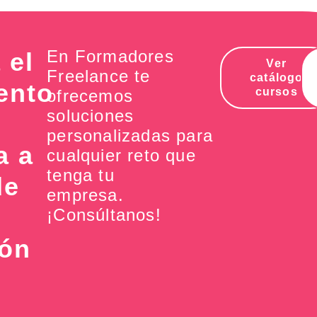
En Formadores
 el
Ver
Freelance te
catálogo
ento
cursos
ofrecemos
soluciones
personalizadas para
a a
cualquier reto que
tenga tu
de
empresa.
¡Consúltanos!
ión