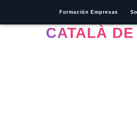
FERTILAB –
Formación Empresas
So
CATALÀ DE 
Fertilab es un centro de referen
reproductiva y fertilidad, que of
avanzados para ayudar a pareja
dificultades para concebir. Con
experiencia, su equipo está for
andrólogos, psicólogos, embriólo
y expertos en terapias naturales