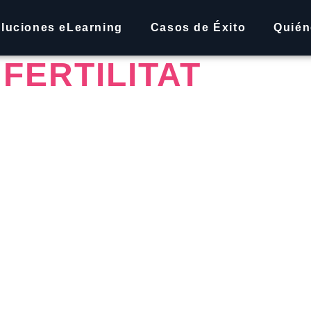
 INSTITUT
luciones eLearning
Casos de Éxito
Quié
FERTILITAT
cia en medicina
rece tratamientos
s que enfrentan
 más de 25 años de
mado por ginecólogos,
gos, fisioterapeutas
.