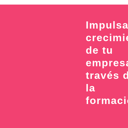
Impulsa
crecimi
de tu
empres
través 
la
formac