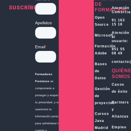
DE
SUSCRÍBETE
Atención
FORMACIÓN
Comercia
Open
91 163
15 18
Source
Atención
Microsoft
al
usuario:
Formación
951 55
Adobe
08 49
contacto
Bases
QUIÉN
de
SOMOS
Datos
Casos
Gestión
de éxito
de
Partners
proyectos
y
Cursos
Alianzas
Java
Empleo
Madrid