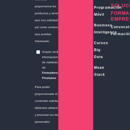
SOLUC
Programación
FORMA
Móvil
EMPRE
Business
Convocat
Intelligence
Formació
Cursos
Big
Data
Mean
Stack