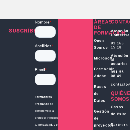
ÁREAS
CONTA
DE
SUSCRÍBETE
Atención
FORMACIÓN
Comercia
Open
91 163
15 18
Source
Atención
Microsoft
al
usuario:
Formación
951 55
Adobe
08 49
contacto
Bases
QUIÉN
de
SOMOS
Datos
Casos
Gestión
de éxito
de
Partners
proyectos