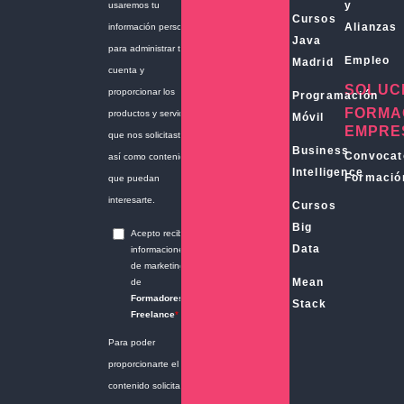
y
Cursos
Alianzas
Java
Empleo
Madrid
SOLUC
Programación
FORMA
Móvil
EMPRE
Business
Convocat
Intelligence
Formació
Cursos
Big
Data
Mean
Stack