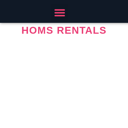
Formación Empresas
Soluciones eLearning
Casos de Éxito
Quiénes Somos
HOMS RENTALS
Homs Rentals es una empresa especializada en
alquiler de maquinaria, equipos, módulos, andamios,
estructuras y reparación de maquinaria. Con más de
30 años de experiencia y una plantilla formada por
más de 250 trabajadores, es una empresa familiar de
capital nacional que tiene su sede central en Mataró
(Barcelona).