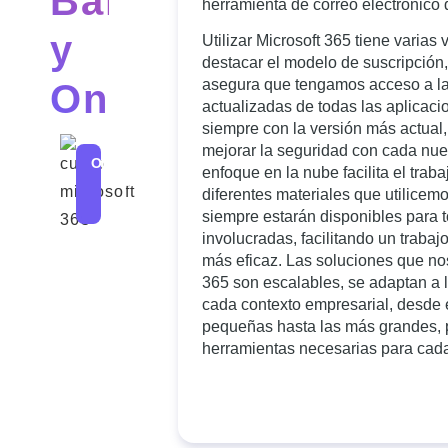
Barcelona
herramienta de correo electrónico 
y
Utilizar Microsoft 365 tiene varias
destacar el modelo de suscripción,
asegura que tengamos acceso a l
Online
actualizadas de todas las aplicaci
siempre con la versión más actual
mejorar la seguridad con cada nue
24
In
Streaming
Online
enfoque en la nube facilita el traba
h
Company
diferentes materiales que utilicemo
siempre estarán disponibles para 
involucradas, facilitando un traba
Microsoft
más eficaz. Las soluciones que nos
365
365 son escalables, se adaptan a 
es el
cada contexto empresarial, desde
conjunto
pequeñas hasta las más grandes, 
de
herramientas necesarias para cada
aplicaciones
de
Microsoft
con
las