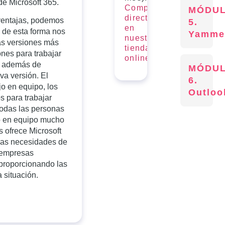
de Microsoft 365.
Compra
MÓDU
directamente
 ventajas, podemos
5.
en
 de esta forma nos
Yamme
nuestra
as versiones más
tienda
ones para trabajar
online.
, además de
MÓDU
va versión. El
6.
jo en equipo, los
Outloo
s para trabajar
todas las personas
jo en equipo mucho
 ofrece Microsoft
las necesidades de
 empresas
proporcionando las
 situación.