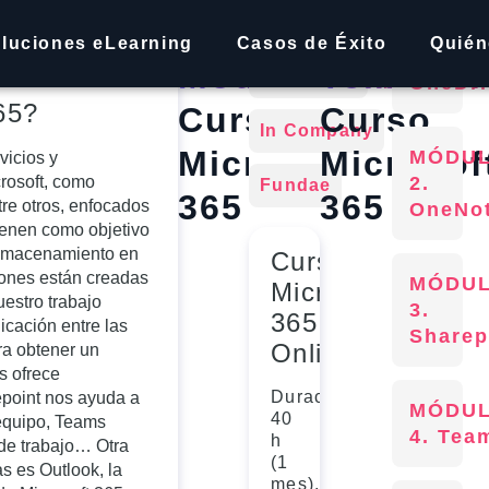
jetivos
Online
MÓDU
luciones eLearning
Casos de Éxito
Quié
1.
Modalidades:
Temario:
Streaming
OneDri
65?
Curso
Curso
In Company
Microsoft
Microsof
MÓDU
vicios y
rosoft, como
2.
Fundae
365
365
re otros, enfocados
OneNo
ienen como objetivo
almacenamiento en
Curso
ciones están creadas
MÓDU
Microsoft
uestro trabajo
3.
365
icación entre las
Sharep
Online
ra obtener un
s ofrece
Duración:
point nos ayuda a
MÓDU
40
 equipo, Teams
4. Tea
h
 de trabajo… Otra
(1
s es Outlook, la
mes).