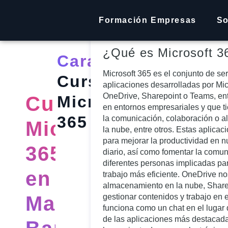
Descripción
Público
Ob
Formación Empresas
So
¿Qué es Microsoft 3
Características:
Microsoft 365 es el conjunto de ser
Curso
aplicaciones desarrolladas por Mic
OneDrive, Sharepoint o Teams, ent
Curso
Microsoft
en entornos empresariales y que t
365
la comunicación, colaboración o 
Microsoft
la nube, entre otros. Estas aplica
para mejorar la productividad en n
365
diario, así como fomentar la comun
diferentes personas implicadas pa
en
trabajo más eficiente. OneDrive no
almacenamiento en la nube, Share
Madrid,
gestionar contenidos y trabajo en
funciona como un chat en el lugar
de las aplicaciones más destacada