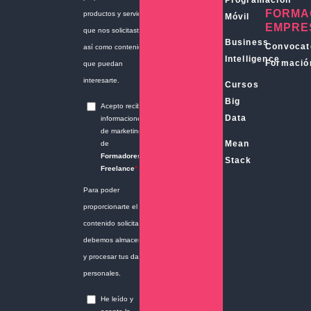
Programación
FORMA
Móvil
EMPRE
Business
Convocat
Intelligence
Formació
Cursos
Big
Data
Mean
Stack