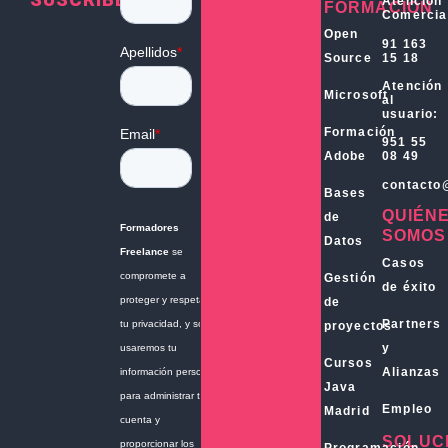
SUSCRÍBETE
Atención
FORMACIÓN
Comercia
Open
91 163
15 18
Source
Atención
Microsoft
al
usuario:
Formación
951 55
Adobe
08 49
contacto
Bases
QUIÉN
de
SOMOS
Datos
Casos
Gestión
de éxito
de
Partners
proyectos
y
Cursos
Alianzas
Java
Empleo
Madrid
SOLUC