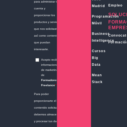
Empleo
Madrid
SOLUC
Programación
FORMA
Móvil
EMPRE
Business
Convocat
Intelligence
Formació
Cursos
Big
Data
Mean
Stack