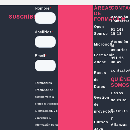
ÁREAS
CONTA
DE
SUSCRÍBETE
Atención
FORMACIÓN
Comercia
Open
91 163
15 18
Source
Atención
Microsoft
al
usuario:
Formación
951 55
Adobe
08 49
contacto
Bases
QUIÉN
de
SOMOS
Datos
Casos
Gestión
de éxito
de
Partners
proyectos
y
Cursos
Alianzas
Java