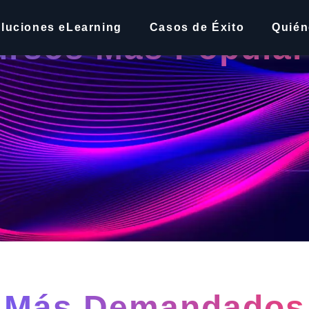
luciones eLearning
Casos de Éxito
Quié
ursos Más Popular
Más Demandados