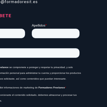
o@formadoresit.es
BETE