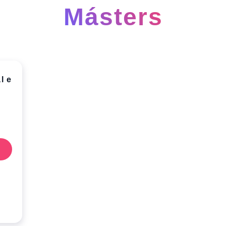
Másters
l e