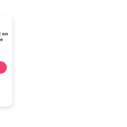
t en
ne