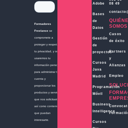
Adobe
08 49
contacto
Bases
QUIÉN
de
SOMOS
Datos
Casos
Gestión
de éxito
de
Partners
proyectos
y
Cursos
Alianzas
Java
Empleo
Madrid
SOLUC
Programación
FORMA
Móvil
EMPRE
Business
Convocat
Intelligence
Formació
Cursos