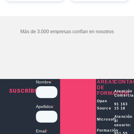
Más de 3.000 empresas confían en nosotros
ÁREAS
CONTA
DE
SUSCRÍBETE
Atención
FORMACIÓN
Comercia
Open
91 163
15 18
Source
Atención
Microsoft
al
usuario:
Formación
951 55