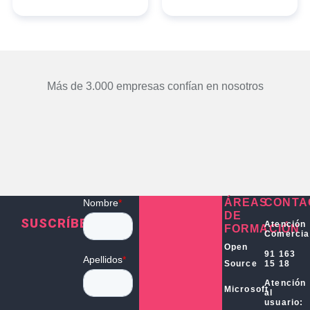
Más de 3.000 empresas confían en nosotros
ÁREAS
CONTA
DE
SUSCRÍBETE
Atención
FORMACIÓN
Comercia
Open
91 163
15 18
Source
Atención
Microsoft
al
usuario: