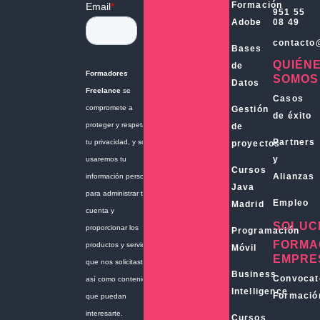
Formación
951 55
Adobe
08 49
contacto
Bases
QUIÉN
de
SOMOS
Datos
Casos
Gestión
de éxito
de
Partners
proyectos
y
Cursos
Alianzas
Java
Empleo
Madrid
SOLUC
Programación
FORMA
Móvil
EMPRE
Business
Convocat
Intelligence
Formació
Cursos