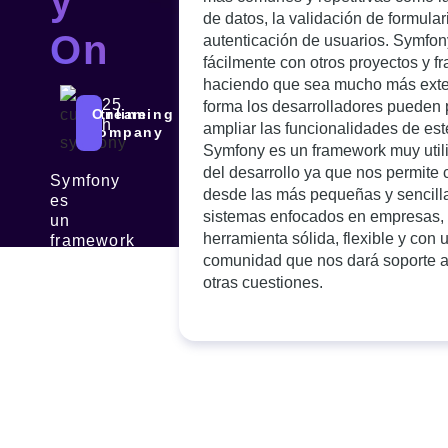
y
de datos, la validación de formular
Online
autenticación de usuarios. Symfon
fácilmente con otros proyectos y 
haciendo que sea mucho más exten
25
forma los desarrolladores pueden 
In
Streaming
Online
h
ampliar las funcionalidades de es
Company
Symfony es un framework muy util
del desarrollo ya que nos permite 
Symfony
desde las más pequeñas y sencill
es
sistemas enfocados en empresas,
un
herramienta sólida, flexible y con 
framework
PHP
comunidad que nos dará soporte a
de
otras cuestiones.
gran
extensión
a
nivel
global
actualmente
con
el