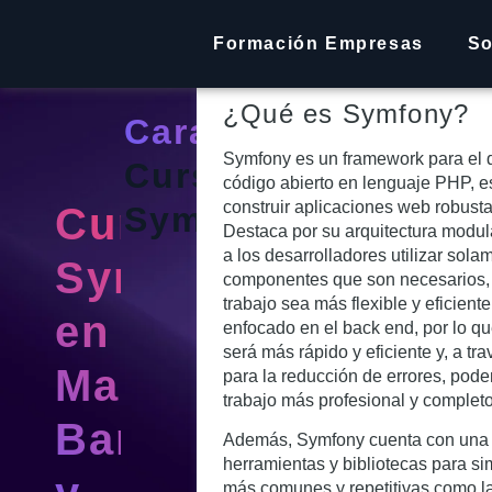
Descripción
Público
O
Formación Empresas
So
¿Qué es Symfony?
Características:
Symfony es un framework para el 
Curso
código abierto en lenguaje PHP, e
construir aplicaciones web robusta
Curso
Symfony
Destaca por su arquitectura modula
a los desarrolladores utilizar sola
Symfony
componentes que son necesarios,
trabajo sea más flexible y eficiente
en
enfocado en el back end, por lo qu
será más rápido y eficiente y, a tr
Madrid,
para la reducción de errores, pod
trabajo más profesional y completo
Barcelona
Además, Symfony cuenta con una 
herramientas y bibliotecas para sim
más comunes y repetitivas como l