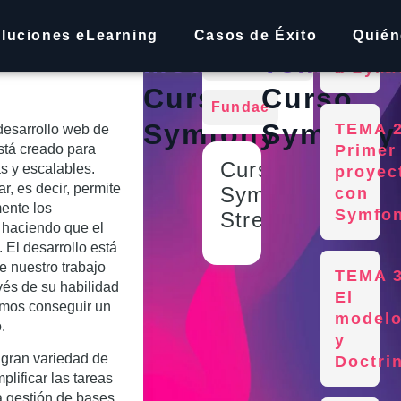
bjetivos
Streaming
TEMA 1
luciones eLearning
Casos de Éxito
Quié
Introd
Modalidades:
Temario:
In Company
a Symf
Curso
Curso
Fundae
Symfony
Symfony
TEMA 2
desarrollo web de
stá creado para
Primer
Curso
s y escalables.
proyec
r, es decir, permite
Symfony
con
mente los
Symfo
Streaming
 haciendo que el
. El desarrollo está
e nuestro trabajo
TEMA 3
avés de su habilidad
El
emos conseguir un
model
.
y
gran variedad de
Doctri
plificar las tareas
a gestión de bases