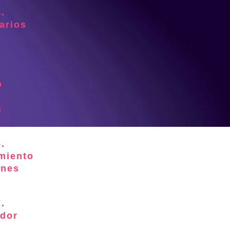
.
arios
o
s
.
miento
ones
.
dor