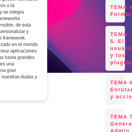
ios o la
TEMA 4
y se integra
Formul
frameworks
sible, de esta
personalizar y
TEMA
te framework.
5. El
izado en el mundo
usuari
crear aplicaciones
y los
as hasta grandes
plugin
 es una
una gran
 nuestras dudas y
TEMA 6
Enruta
y acci
TEMA 7
Genera
Admin